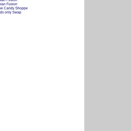
sian Fusion
sian Fusion
The Candy Shoppe
Kids only Swap