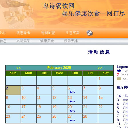
中心
优惠卷卡
连锁加盟
生意买卖
信息
名厨风采
健康美食
娱乐天地
活 动 信 息
Legen
<<
February 2025
>>
eve
Sun
Mon
Tue
Wed
Thu
Fri
Sat
7
tod
1
sel
锟斤拷
2
3
4
5
6
7
8
14 -- 
9
10
11
12
13
14
15
3 -- V
4 -- C
16
17
18
19
20
21
22
5 -- C
6 -- C
7 -- C
23
24
25
26
27
28
8 -- C
11 -- A