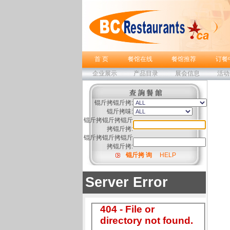
首 页
餐馆在线
餐馆推荐
订餐
企业展示
产品目录
展会信息
活动
锟斤拷锟斤拷:
锟斤拷味:
锟斤拷锟斤拷锟斤
拷锟斤拷:
锟斤拷锟斤拷锟斤
拷锟斤拷:
锟斤拷 询
HELP