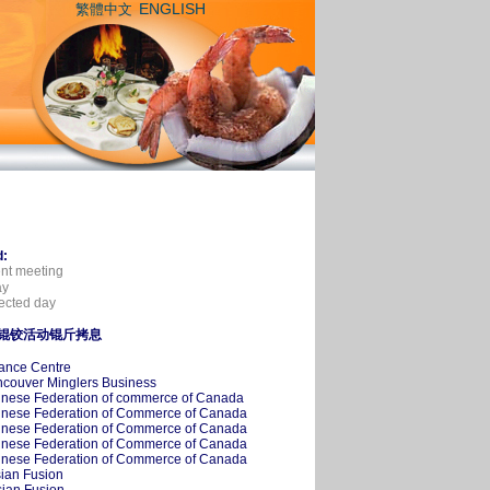
ENGLISH
繁體中文
d:
nt meeting
ay
ected day
锟铰活动锟斤拷息
Dance Centre
ancouver Minglers Business
hinese Federation of commerce of Canada
hinese Federation of Commerce of Canada
hinese Federation of Commerce of Canada
hinese Federation of Commerce of Canada
hinese Federation of Commerce of Canada
sian Fusion