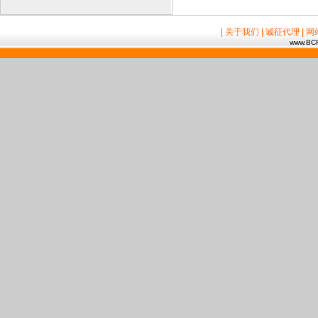
| 关于我们
| 诚征代理
| 
www.BCR