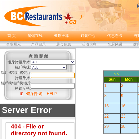
首 页
餐馆在线
餐馆推荐
订餐中心
优惠卷卡
连
企业展示
产品目录
展会信息
活动信息
名厨风采
健
锟斤拷锟斤拷:
锟斤拷味:
锟斤拷锟斤拷锟斤
<<
拷锟斤拷:
Sun
Mon
锟斤拷锟斤拷锟斤
1
2
拷锟斤拷:
锟斤拷 询
HELP
8
9
15
16
22
23
29
30