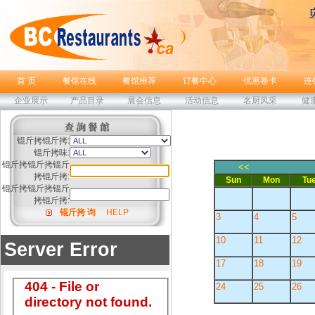
首 页
餐馆在线
餐馆推荐
订餐中心
优惠卷卡
连
企业展示
产品目录
展会信息
活动信息
名厨风采
健
锟斤拷锟斤拷:
锟斤拷味:
锟斤拷锟斤拷锟斤
<<
拷锟斤拷:
Sun
Mon
Tu
锟斤拷锟斤拷锟斤
拷锟斤拷:
锟斤拷 询
HELP
3
4
5
10
11
12
17
18
19
24
25
26