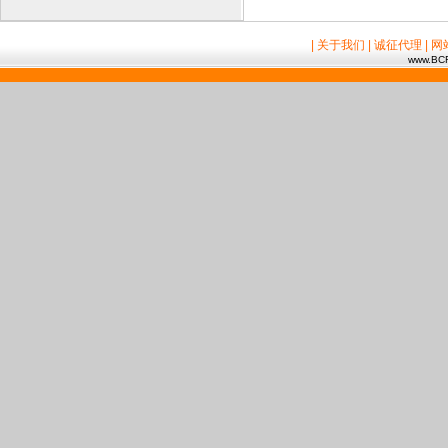
| 关于我们
| 诚征代理
| 
www.BCR