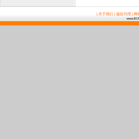
| 关于我们
| 诚征代理
| 
www.BCR