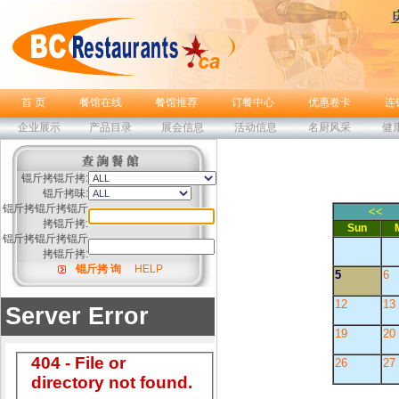
首 页
餐馆在线
餐馆推荐
订餐中心
优惠卷卡
连
企业展示
产品目录
展会信息
活动信息
名厨风采
健
锟斤拷锟斤拷:
锟斤拷味:
锟斤拷锟斤拷锟斤
<<
拷锟斤拷:
Sun
锟斤拷锟斤拷锟斤
拷锟斤拷:
锟斤拷 询
HELP
5
6
12
13
19
20
26
27