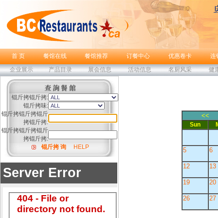
首 页
餐馆在线
餐馆推荐
订餐中心
优惠卷卡
连
企业展示
产品目录
展会信息
活动信息
名厨风采
健
锟斤拷锟斤拷:
锟斤拷味:
锟斤拷锟斤拷锟斤
<<
拷锟斤拷:
Sun
锟斤拷锟斤拷锟斤
拷锟斤拷:
锟斤拷 询
HELP
5
6
12
13
19
20
26
27