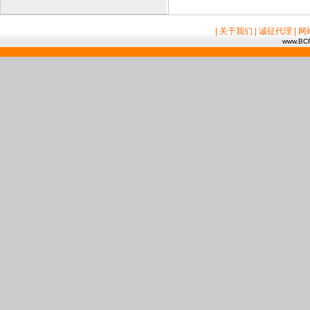
| 关于我们
| 诚征代理
| 
www.BCR