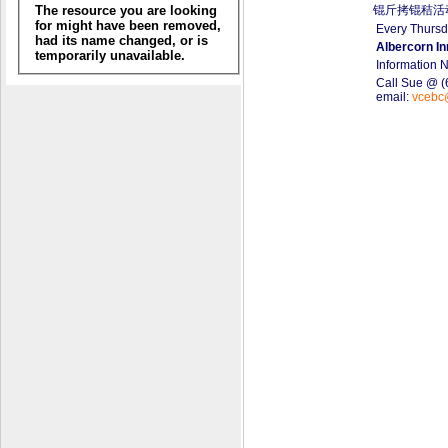
锟斤拷锟秸活
Every Thurs
Albercorn In
Information N
Call Sue @ (
email:
vcebc