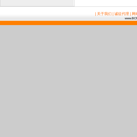
| 关于我们
| 诚征代理
| 
www.BCR