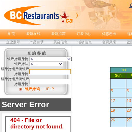
首 页
餐馆在线
餐馆推荐
订餐中心
优惠卷卡
连
企业展示
产品目录
展会信息
活动信息
名厨风采
健
锟斤拷锟斤拷:
锟斤拷味:
锟斤拷锟斤拷锟斤
<<
拷锟斤拷:
Sun
锟斤拷锟斤拷锟斤
拷锟斤拷:
锟斤拷 询
HELP
5
6
12
13
19
20
26
27