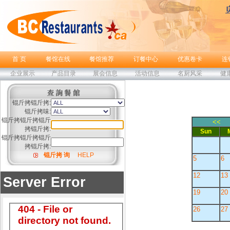
首 页
餐馆在线
餐馆推荐
订餐中心
优惠卷卡
连
企业展示
产品目录
展会信息
活动信息
名厨风采
健
锟斤拷锟斤拷:
锟斤拷味:
锟斤拷锟斤拷锟斤
<<
拷锟斤拷:
Sun
锟斤拷锟斤拷锟斤
拷锟斤拷:
锟斤拷 询
HELP
5
6
12
13
19
20
26
27