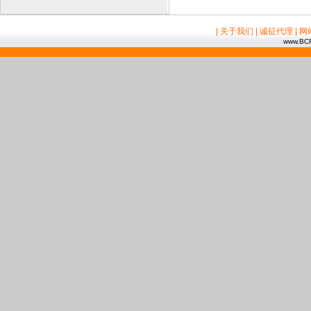
| 关于我们
| 诚征代理
| 
www.BCR